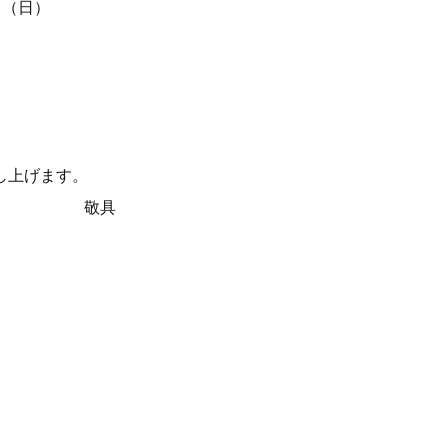
日（日）
、
、よろしくお願い
具